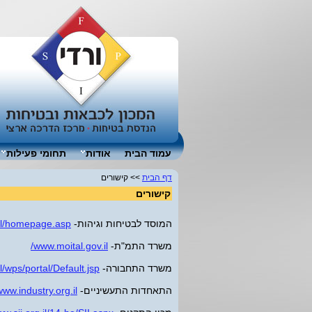
עמוד הבית
אודות
תחומי פעילות
דף הבית
>> קישורים
קישורים
המוסד לבטיחות וגיהות-
il/homepage.asp
משרד התמ"ת-
www.moital.gov.il/
משרד התחבורה-
/wps/portal/Default.jsp
התאחדות התעשיניים-
ww.industry.org.il/