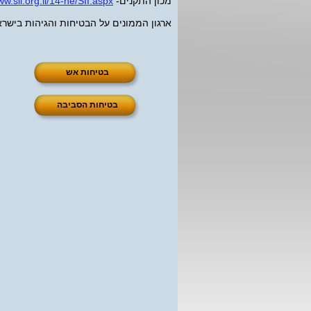
מכון התקנים-
w.sii.org.il/14-he/SII.aspx
ארגון הממונים על הבטיחות והגיהות בישר
בטיחות אש
בטיחות הסביבה